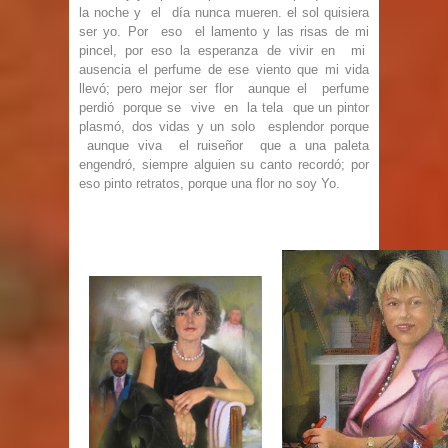
la noche y el día nunca mueren. el sol quisiera
ser yo. Por eso el lamento y las
risas de mi
pincel, por eso la esperanza de vivir en mi
ausencia el perfume de ese viento
que mi vida
llevó; pero mejor ser flor aunque el perfume
perdió porque se vive en la tela
que un pintor
plasmó, dos vidas y un solo esplendor porque
aunque viva el ruiseñor que
a una paleta
engendró, siempre alguien su canto recordó; por
eso pinto retratos, porque
una flor no soy Yo.