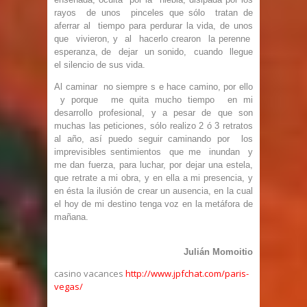
rayos de
unos pinceles que sólo tratan de
aferrar al tiempo para perdurar la vida, de unos
que
vivieron, y al hacerlo crearon la perenne
esperanza, de dejar un sonido, cuando llegue
el
silencio de sus vida.
Al caminar no siempre s e hace camino, por ello
y porque me quita mucho tiempo en mi
desarrollo profesional, y a pesar de que son
muchas las peticiones, sólo realizo 2 ó 3
retratos
al año, así puedo seguir caminando por los
imprevisibles sentimientos que me
inundan y
me dan fuerza, para luchar, por dejar una estela,
que retrate a mi obra, y en
ella a mi presencia, y
en ésta la ilusión de crear un ausencia, en la cual
el hoy de mi
destino tenga voz en la metáfora de
mañana.
Julián Momoitio
casino vacances
http://www.jpfchat.com/paris-
vegas/