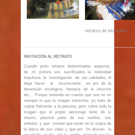
retratos de Momoitio
INVITACIÓN AL RETRATO
Cuando pinto retratos determinados aspectos
de mi pintura, son sacrificados, la
reatividad
impulsiva, la investigación de las calidades, el
dejar hacer al inconsciente en
pro de la
dimensión sicológica, fantasía de la intuición
etc… Porque teniendo en cuenta
que uno no es
siempre lo que la imagen transmite, yo trato de
captar fielmente a la
persona, pero sobre todo la
imagen que el propio personaje tiene de sí
mismo, plasmar
parte de sus sueños, sus
anhelos, y que sientan que están en la utopía de
la barca de sus
vidas y que por fin divisan la
enseñada, oculta por la niebla, disipada por los