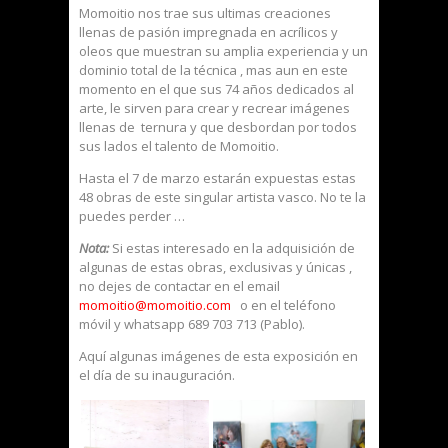
Momoitio nos trae sus ultimas creaciones
llenas de pasión impregnada en acrílicos y
oleos que muestran su amplia experiencia y un
dominio total de la técnica , mas aun en este
momento en el que sus 74 años dedicados al
arte, le sirven para crear y recrear imágenes
llenas de ternura y que desbordan por todos
sus lados el talento de Momoitio.
Hasta el 7 de marzo estarán expuestas estas
48 obras de este singular artista vasco. No te la
puedes perder …
Nota:
Si estas interesado en la adquisición de
algunas de estas obras, exclusivas y únicas ,
no dejes de contactar en el email
momoitio@momoitio.com
o en el teléfono
móvil y whatsapp 689 703 713 (Pablo).
Aquí algunas imágenes de esta exposición en
el día de su inauguración.