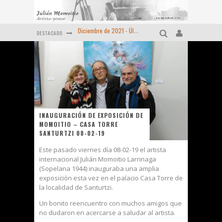
DESTACADO
MOMOITIO y La Espiral de las artes (1998 )
"EVOCACIÓN A BIZKAIA" ORTUELLA (1983-2024) Momoitio
Pequeño homenaje al "Maestro" MOMOITIO (Fernando Garai , Febrero de 2024)
Viejas reliquias de la prensa (Año 1974)
OCTUBRE DE 2022 - Un retrato más de MOMOITIO
INAUGURACIÓN DE EXPOSICIÓN DE
MOMOITIO – CASA TORRE
Diciembre de 2021 - Últimas obras
SANTURTZI 08-02-19
Este pasado viernes día 08-02-19 el artista
internacional Julián Momoitio Larrinaga
(Sopelana 1944) inauguraba una amplia
exposición esta vez en el palacio Casa Torre de
la localidad de Santurtzi.
Un bonito reencuentro con muchos amigos que
no dudaron en acercarse a saludar al artista.