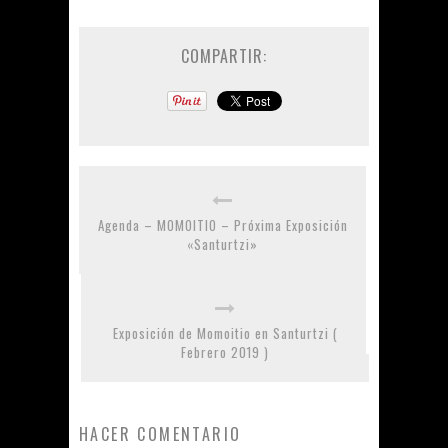
COMPARTIR:
Agenda – MOMOITIO – Próxima Exposición
«Santurtzi»
Exposición de Momoitio en Santurtzi (
Febrero 2019 )
HACER COMENTARIO