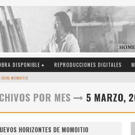
OBRA DISPONIBLE
REPRODUCCIONES DIGITALES
M
3-2024) MOMOITIO
P
EQUEÑO HOMENAJE AL "MAESTRO" MOMOITIO (FERNANDO GARAI , FEBRERO DE 2024)
CHIVOS POR MES
5 MARZO, 2
74)
DE MOMOITIO
UEVOS HORIZONTES DE MOMOITIO