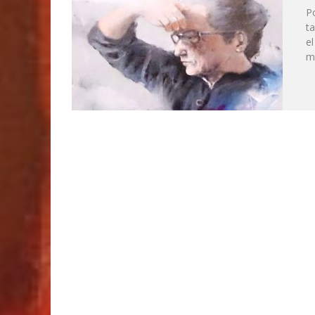
MOMOITIO Y LA ESPIRAL DE LAS ARTES (
Po
ta
e
ma