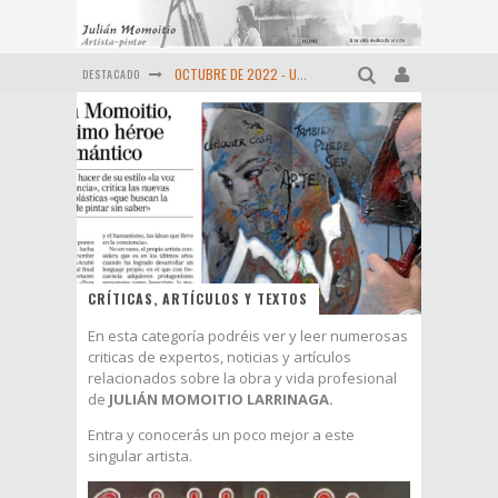
OCTUBRE DE 2022 - Un retrato más de MOMOITIO
DESTACADO
Diciembre de 2021 - Últimas obras
MOMOITIO y La Espiral de las artes (1998 )
"EVOCACIÓN A BIZKAIA" ORTUELLA (1983-2024) Momoitio
Pequeño homenaje al "Maestro" MOMOITIO (Fernando Garai , Febrero de 2024)
Viejas reliquias de la prensa (Año 1974)
CRÍTICAS, ARTÍCULOS Y TEXTOS
En esta categoría podréis ver y leer numerosas
criticas de expertos, noticias y artículos
relacionados sobre la obra y vida profesional
de
JULIÁN MOMOITIO LARRINAGA.
Entra y conocerás un poco mejor a este
singular artista.