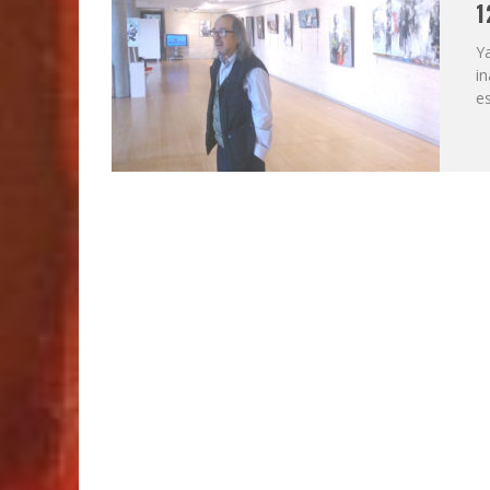
1
MOMOITIO Y LA ESPIRAL DE LAS ARTES (
Ya
in
es