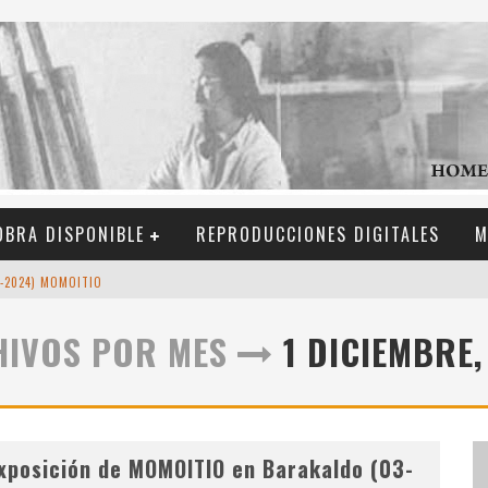
OBRA DISPONIBLE
REPRODUCCIONES DIGITALES
M
3-2024) MOMOITIO
P
EQUEÑO HOMENAJE AL "MAESTRO" MOMOITIO (FERNANDO GARAI , FEBRERO DE 2024)
HIVOS POR MES
1 DICIEMBRE,
74)
DE MOMOITIO
xposición de MOMOITIO en Barakaldo (03-