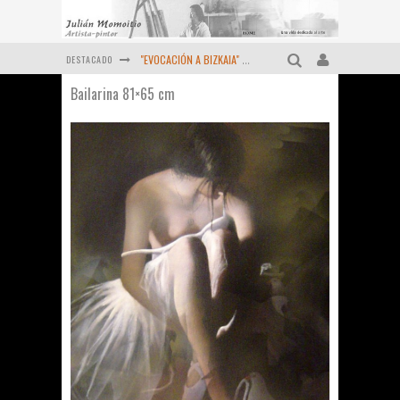
DESTACADO
"EVOCACIÓN A BIZKAIA" ORTUELLA (1983-2024) Momoitio
Bailarina 81×65 cm
Pequeño homenaje al "Maestro" MOMOITIO (Fernando Garai , Febrero de 2024)
Viejas reliquias de la prensa (Año 1974)
OCTUBRE DE 2022 - Un retrato más de MOMOITIO
Diciembre de 2021 - Últimas obras
MOMOITIO y La Espiral de las artes (1998 )