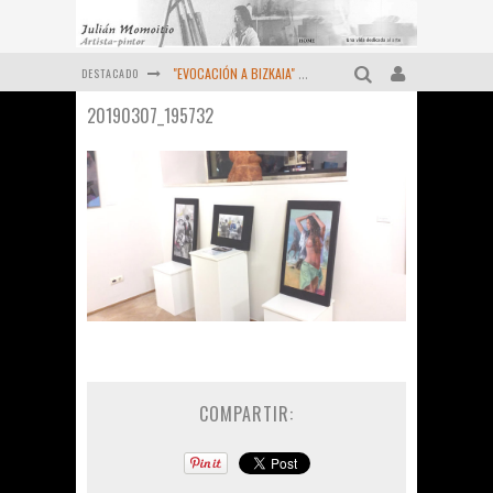
DESTACADO
"EVOCACIÓN A BIZKAIA" ORTUELLA (1983-2024) Momoitio
20190307_195732
Pequeño homenaje al "Maestro" MOMOITIO (Fernando Garai , Febrero de 2024)
Viejas reliquias de la prensa (Año 1974)
OCTUBRE DE 2022 - Un retrato más de MOMOITIO
Diciembre de 2021 - Últimas obras
MOMOITIO y La Espiral de las artes (1998 )
COMPARTIR: