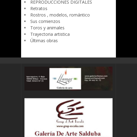
REPRODUCCIONES DIGITALES
Retratos
Rostros , modelos, romántico
Sus comienzos
Toros y animales
Trayectoria artistica
Últimas obras