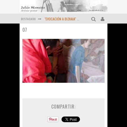
DESTACADO
"EVOCACIÓN A BIZKAIA" ORTUELLA (1983-2024) Momoitio
07
Pequeño homenaje al "Maestro" MOMOITIO (Fernando Garai , Febrero de 2024)
Viejas reliquias de la prensa (Año 1974)
OCTUBRE DE 2022 - Un retrato más de MOMOITIO
Diciembre de 2021 - Últimas obras
MOMOITIO y La Espiral de las artes (1998 )
COMPARTIR: