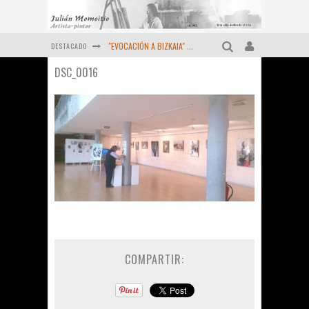
DESTACADO
"EVOCACIÓN A BIZKAIA" ORTUELLA (1983-2024) Momoitio
DSC_0016
Pequeño homenaje al "Maestro" MOMOITIO (Fernando Garai , Febrero de 2024)
Viejas reliquias de la prensa (Año 1974)
OCTUBRE DE 2022 - Un retrato más de MOMOITIO
Diciembre de 2021 - Últimas obras
MOMOITIO y La Espiral de las artes (1998 )
COMPARTIR: