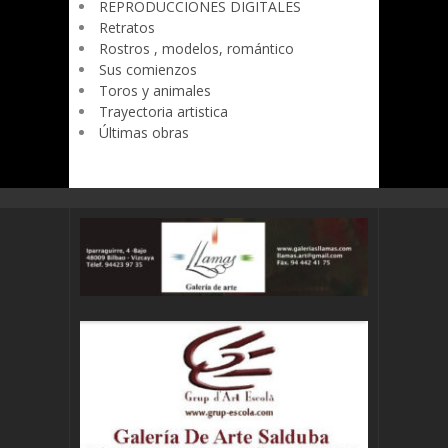
REPRODUCCIONES DIGITALES
Retratos
Rostros , modelos, romántico
Sus comienzos
Toros y animales
Trayectoria artistica
Últimas obras