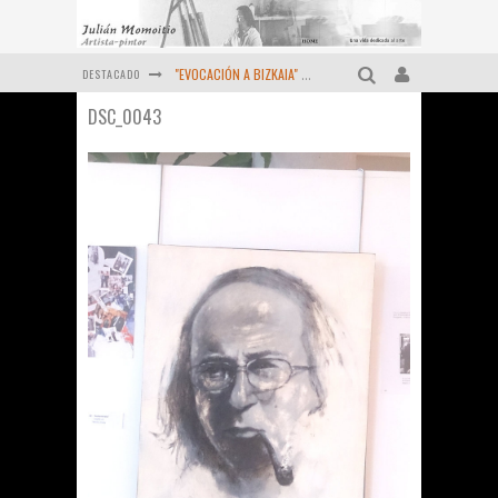
DESTACADO
"EVOCACIÓN A BIZKAIA" ORTUELLA (1983-2024) Momoitio
DSC_0043
Pequeño homenaje al "Maestro" MOMOITIO (Fernando Garai , Febrero de 2024)
Viejas reliquias de la prensa (Año 1974)
OCTUBRE DE 2022 - Un retrato más de MOMOITIO
Diciembre de 2021 - Últimas obras
MOMOITIO y La Espiral de las artes (1998 )