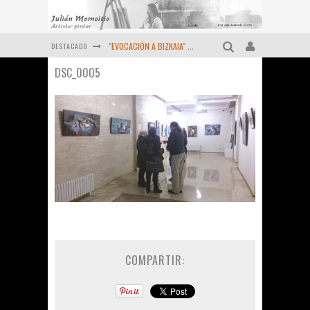
DESTACADO
"EVOCACIÓN A BIZKAIA" ORTUELLA (1983-2024) Momoitio
DSC_0005
Pequeño homenaje al "Maestro" MOMOITIO (Fernando Garai , Febrero de 2024)
Viejas reliquias de la prensa (Año 1974)
OCTUBRE DE 2022 - Un retrato más de MOMOITIO
Diciembre de 2021 - Últimas obras
MOMOITIO y La Espiral de las artes (1998 )
COMPARTIR: