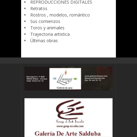
REPRODUCCIONES DIGITALES
Retratos
Rostros , modelos, romántico
Sus comienzos
Toros y animales
Trayectoria artistica
Últimas obras