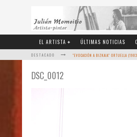
EL ARTISTA
ÚLTIMAS NOTICIAS
DESTACADO
"EVOCACIÓN A BIZKAIA" ORTUELLA (198
DSC_0012
VIEJAS RELIQUIAS DE LA PRENSA (AÑO 19
OCTUBRE DE 2022 - UN RETRATO MÁS 
DICIEMBRE DE 2021 - ÚLTIMAS OBRAS
MOMOITIO Y LA ESPIRAL DE LAS ARTES (