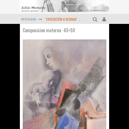
DESTACADO
"EVOCACIÓN A BIZKAIA" ORTUELLA (1983-2024) Momoitio
Composicion materna -65×50
Pequeño homenaje al "Maestro" MOMOITIO (Fernando Garai , Febrero de 2024)
Viejas reliquias de la prensa (Año 1974)
OCTUBRE DE 2022 - Un retrato más de MOMOITIO
Diciembre de 2021 - Últimas obras
MOMOITIO y La Espiral de las artes (1998 )